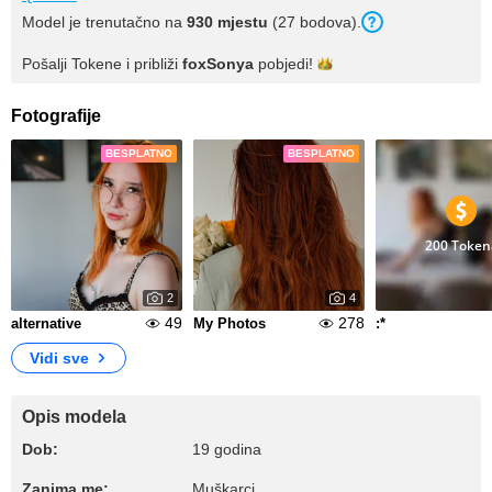
Model je trenutačno na
930 mjestu
(27 bodova).
Pošalji Tokene i približi
foxSonya
pobjedi!
Fotografije
BESPLATNO
BESPLATNO
200 Token
2
4
49
278
alternative
My Photos
:*
Vidi sve
Opis modela
Dob:
19 godina
Zanima me:
Muškarci