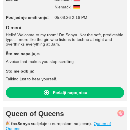
Njemački
Posljednje emitiranje:
05.08.26 2:16 PM
O meni
Hello! Welcome to my room! I’m Sonya. Not the soft, predictable
type… more like the girl who listens to techno at night and
overthinks everything at 3am.
Što me napaljuje:
A voice that makes you stop scrolling.
Što me odbija:
Talking just to hear yourself.
Pošalji napojnicu
Queen of Queens
foxSonya
sudjeluje u europskom natjecanju
Queen of
Queens
.