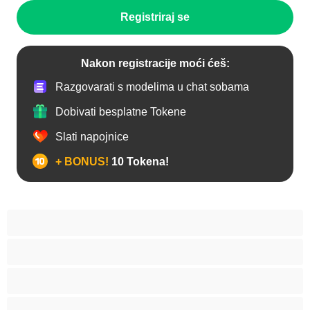
Registriraj se
Nakon registracije moći ćeš:
Razgovarati s modelima u chat sobama
Dobivati besplatne Tokene
Slati napojnice
+ BONUS!
10 Tokena!
Analno
Arapkinja
Azijat
Bakice