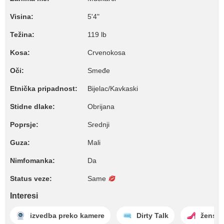
Visina:
5'4"
Težina:
119 lb
Kosa:
Crvenokosa
Oči:
Smeđe
Etnička pripadnost:
Bijelac/Kavkaski
Stidne dlake:
Obrijana
Poprsje:
Srednji
Guza:
Mali
Nimfomanka:
Da
Status veze:
Same
Interesi
izvedba preko kamere
Dirty Talk
ženska