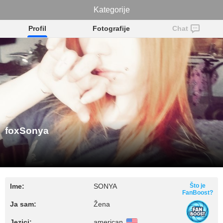
Kategorije
foxSonya
Profil
Fotografije
Chat
foxSonya
Ime:
SONYA
Što je
FanBoost?
Ja sam:
Žena
Jezici:
american