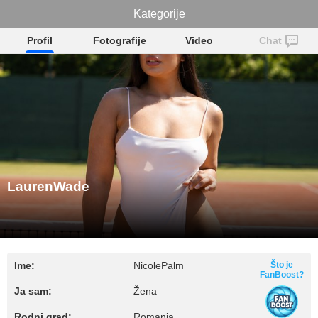
LaurenWade
Kategorije
Profil
Fotografije
Video
Chat
LaurenWade
Ime:
NicolePalm
Što je
FanBoost?
Ja sam:
Žena
Rodni grad:
Romania