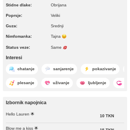
Stidne dlake:
Obrijana
Poprsje:
Veliki
Guza:
Srednji
Nimfomanka:
Tajna
Status veze:
Same
Interesi
chatanje
sanjarenje
pokazivanje
plesanje
uživanje
ljubljenje
lo
Izbornik napojnica
Hello Lauren 🌟
10 TKN
Blow me a kiss 🌟
15 TKN