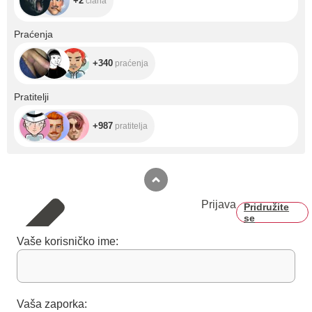
+2
člana
+340
Praćenja
+340
praćenja
+987
Pratitelji
+987
pratitelja
Prijava
Pridružite
se
Vaše korisničko ime:
Vaša zaporka: