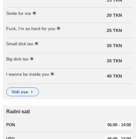
Smile for me 🌟
20 TKN
Fuck, I'm so hard for you 🌟
25 TKN
Small dick tax 🌟
30 TKN
Big dick tax 🌟
35 TKN
I wanna be inside you 🌟
40 TKN
vidi sve
Radni sati
PON
06:00 - 14:00
UTO
06:00 - 14:00