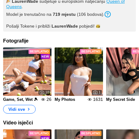
LaurenWade
sudjeluje u europskom natjecanju
Queen of
Queens
.
Model je trenutačno na
719 mjestu
(106 bodova).
Pošalji Tokene i približi
LaurenWade
pobjedi!
Fotografije
BESPLATNO
BESPLATNO
BE
10
1
26
1631
Game, Set, Wet 🎾
My Photos
My Secret Side
Vidi sve
Video isječci
BESPLATNO
BESPLATNO