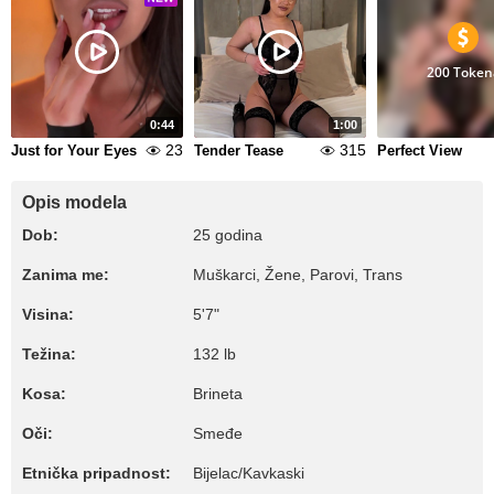
200 Token
0:44
1:00
23
315
Just for Your Eyes
Tender Tease
Perfect View
Opis modela
Dob:
25 godina
Zanima me:
Muškarci, Žene, Parovi, Trans
Visina:
5'7"
Težina:
132 lb
Kosa:
Brineta
Oči:
Smeđe
Etnička pripadnost:
Bijelac/Kavkaski