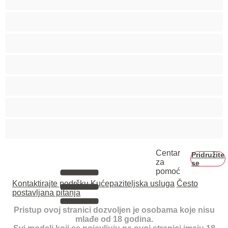
Tinejdžerice 18+
Trudnice
Velike grudi
Veliko dupe
Vezivanje
Zrele
Centar
Pridružite
za
se
pomoć
Kontaktirajte podršku
Kućepaziteljska usluga
Često
postavljana pitanja
Pristup ovoj stranici dozvoljen je osobama koje nisu
mlađe od 18 godina.