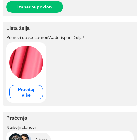
Izaberite poklon
Lista želja
Pomozi da se
LaurenWade
ispuni želja!
Pročitaj
više
Praćenja
+2
Najbolji članovi