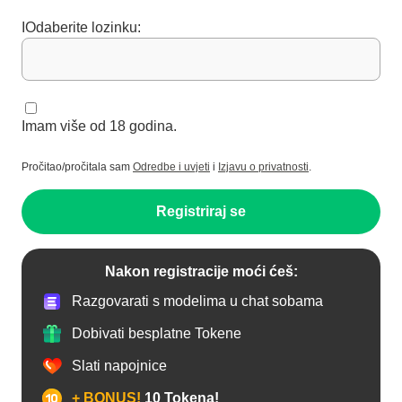
IOdaberite lozinku:
Imam više od 18 godina.
Pročitao/pročitala sam
Odredbe i uvjeti
i
Izjavu o privatnosti
.
Registriraj se
Nakon registracije moći ćeš:
Razgovarati s modelima u chat sobama
Dobivati besplatne Tokene
Slati napojnice
+ BONUS!
10 Tokena!