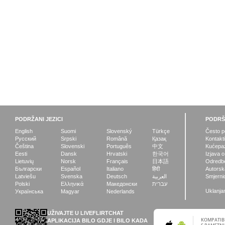
PODRŽANI JEZICI
PODR
English
Suomi
Slovenský
Türkçe
Često po
Русский
Srpski
Română
Қазақ
Kontakt
Čeština
Slovenski
Português
中文
Kućepaz
Eesti
Dansk
Hrvatski
한국어
Izjava o
Lietuvių
Norsk
Français
日本語
Odredbe 
Български
Español
Italiano
हिंदी
Autorska
Latviešu
Svenska
Deutsch
العربية
Smjernic
Polski
Ελληνικά
Македонски
עברית
Uklanja
Українська
Magyar
Nederlands
UŽIVAJTE U LIVEFLIRTCHAT
KOMPATIB
APLIKACIJA BILO GDJE I BILO KADA