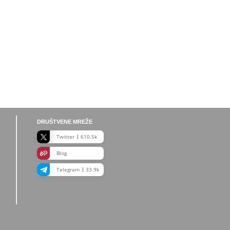
DRUŠTVENE MREŽE
Twitter
610.5k
Blog
Telegram
33.9k