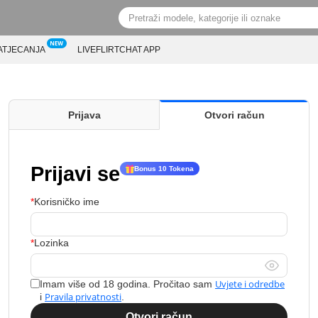
ATJECANJA
LIVEFLIRTCHAT APP
Prijava
Otvori račun
Prijavi se
Bonus 10 Tokena
Korisničko ime
Lozinka
Uvjete i odredbe
Imam više od 18 godina. Pročitao sam
Pravila privatnosti
i
.
Otvori račun