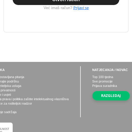
Prijavi se
Već imaš račun?
ŠKA
NATJECANJA / NOVAC
stavljana pitanja
Top
100
tjedna
irajte podršku
Sve promocije
iteljska usluga
Prijava suradnika
 privatnosti
i uvjeti
RAZGLEDAJ
 prava i politika zaštite intelektualnog vlasništva
e za roditeljski nadzor
nje sadržaja
ILNOST